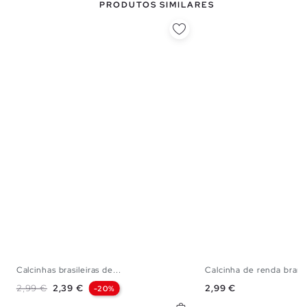
PRODUTOS SIMILARES
Calcinhas brasileiras de...
Calcinha de renda bran
S
M
L
S
M
Preço normal
Preço
Preço
2,99 €
2,39 €
2,99 €
-20%