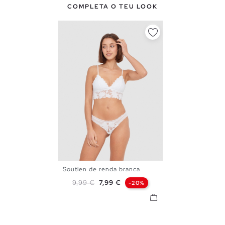
COMPLETA O TEU LOOK
Soutien de renda branca
S
M
L
XL
Preço normal
Preço
9,99 €
7,99 €
-20%