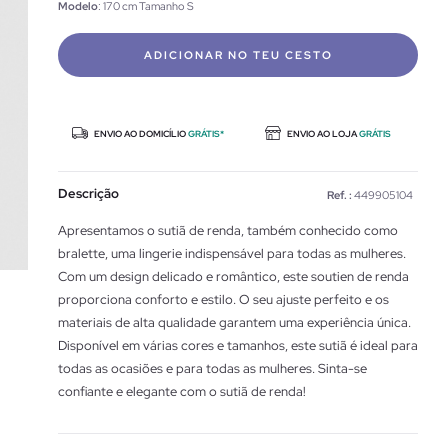
Modelo
: 170 cm Tamanho S
ADICIONAR NO TEU CESTO
ENVIO AO DOMICÍLIO
GRÁTIS*
ENVIO AO LOJA
GRÁTIS
Descrição
Ref. :
449905104
Apresentamos o sutiã de renda, também conhecido como
bralette, uma lingerie indispensável para todas as mulheres.
Com um design delicado e romântico, este soutien de renda
proporciona conforto e estilo. O seu ajuste perfeito e os
materiais de alta qualidade garantem uma experiência única.
Disponível em várias cores e tamanhos, este sutiã é ideal para
todas as ocasiões e para todas as mulheres. Sinta-se
confiante e elegante com o sutiã de renda!