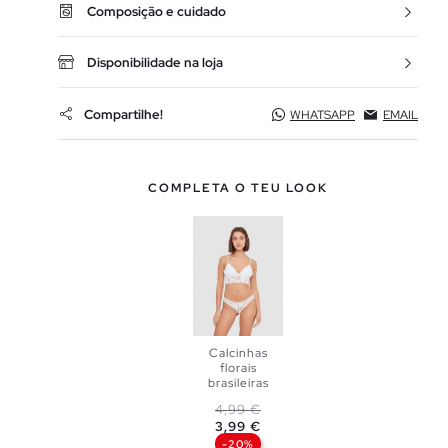
Composição e cuidado
Disponibilidade na loja
Compartilhe!
WHATSAPP
EMAIL
COMPLETA O TEU LOOK
Calcinhas
florais
ADICIONAR
brasileiras
Preço normal
Preço
4,99 €
NO TEU
3,99 €
-20%