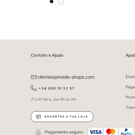
ADICIONAR NO TEU CESTO
XS
S
M
L
Contato e Ajuda
Ajud
clientes@inside-shops.com
Envi
Paga
+34 900 10 32 57
Prom
2ª a 6ª feira, das 8h às 14h.
Tram
ENCONTRA A TUA LOJA
Pagamento seguro