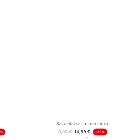
Saia mini sarja com cinto
Preço normal
Preço
19,99 €
14,99 €
4%
-25%
Preto
Branco