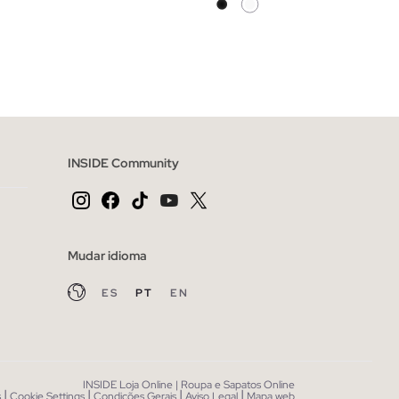
CESTO
ADICIONAR NO TEU CESTO
34
36
38
40
42
INSIDE Community
Mudar idioma
ES
PT
EN
INSIDE Loja Online | Roupa e Sapatos Online
|
|
|
|
s
Cookie Settings
Condições Gerais
Aviso Legal
Mapa web