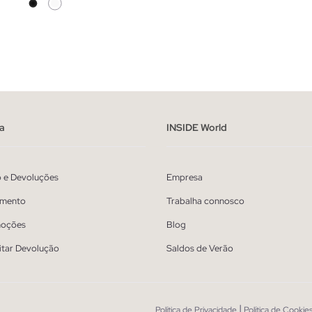
ADICIONAR NO TEU CESTO
ADICIONAR NO TEU 
S
M
L
XL
S
M
L
a
INSIDE World
o e Devoluções
Empresa
mento
Trabalha connosco
oções
Blog
itar Devolução
Saldos de Verão
|
Política de Privacidade
Política de Cookie