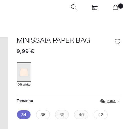
MINISSAIA PAPER BAG
9,99 €
Off White
Tamanho
GUIA
34
36
38
40
42