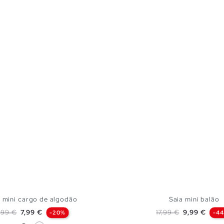
a mini cargo de algodão
Saia mini balão
reço normal
Preço
Preço normal
Preço
,99 €
7,99 €
17,99 €
9,99 €
-20%
-4
Preto
Branco