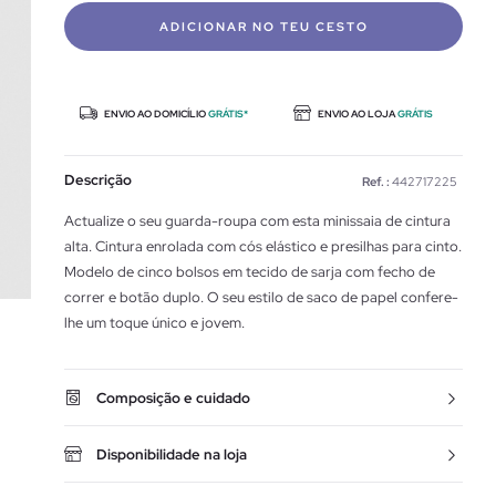
ADICIONAR NO TEU CESTO
ENVIO AO DOMICÍLIO
GRÁTIS*
ENVIO AO LOJA
GRÁTIS
Descrição
Ref. :
442717225
Actualize o seu guarda-roupa com esta minissaia de cintura
alta. Cintura enrolada com cós elástico e presilhas para cinto.
Modelo de cinco bolsos em tecido de sarja com fecho de
correr e botão duplo. O seu estilo de saco de papel confere-
lhe um toque único e jovem.
Composição e cuidado
Disponibilidade na loja