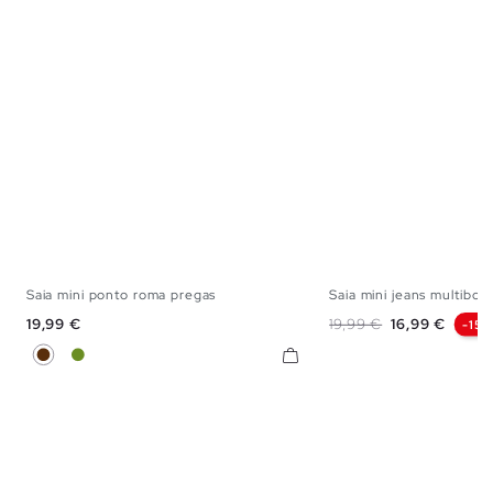
Saia mini ponto roma pregas
Saia mini jeans multibols
XS
S
M
L
34
36
38
Preço
Preço normal
Preço
19,99 €
19,99 €
16,99 €
-15
Chocolate
Verde Oliva