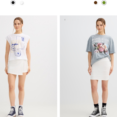
Preto
Branco
Chocolate
Verde O
ADICIONAR NO TEU CESTO
ADICIONAR NO TEU C
XS
S
M
L
XS
S
M
L