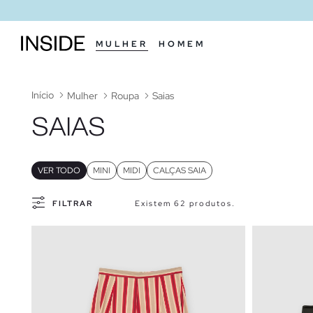
MULHER
HOMEM
Início
Mulher
Roupa
Saias
SAIAS
VER TODO
MINI
MIDI
CALÇAS SAIA
FILTRAR
Existem 62 produtos.