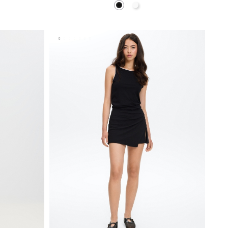
liva
Preto
Branco
ESTO
ADICIONAR NO TEU CESTO
S
M
L
XL