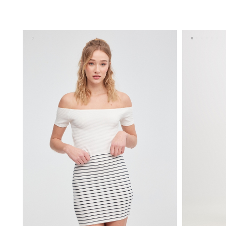
ADICIONAR NO TEU CESTO
S
M
L