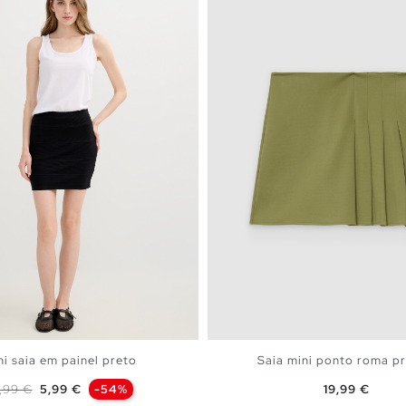
ni saia em painel preto
Saia mini ponto roma p
eço normal
Preço
Preço
,99 €
5,99 €
-54%
19,99 €