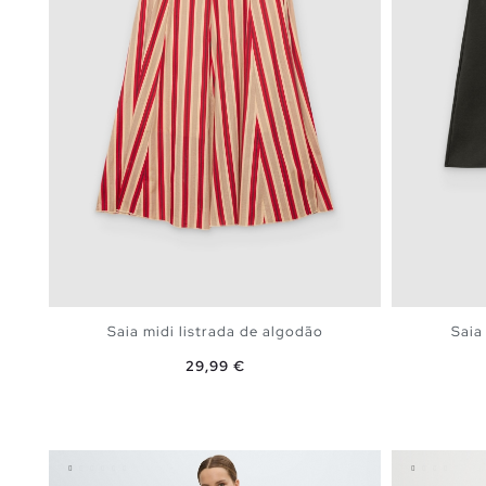
Saia midi listrada de algodão
Saia
Preço
29,99 €
ADICIONAR NO TEU CESTO
XS
S
M
L