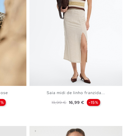
cose
Saia midi de linho franzida...
Preço normal
Preço
7%
19,99 €
16,99 €
-15%
ESTO
ADICIONAR NO TEU CESTO
S
M
L