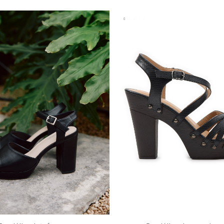
37
38
39
40
41
35
36
37
38
39