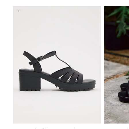
35
36
37
38
39
40
41
36