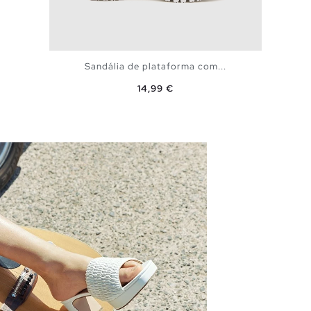
Sandália de plataforma com...
Preço
14,99 €
ADICIONAR NO TEU CESTO
35
36
37
38
39
40
41