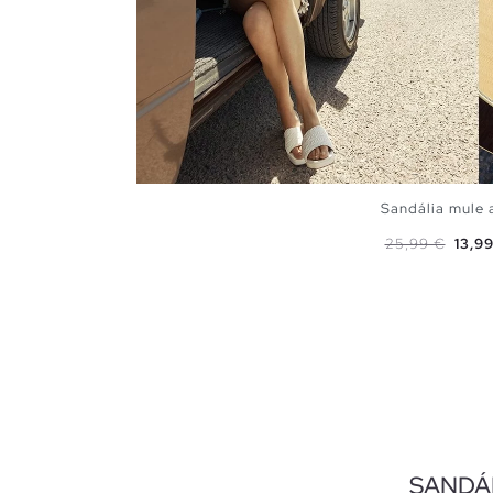
Sandália mule
Preço normal
Preço
25,99 €
13,9
ADICIONAR N
36
37
38
SANDÁ