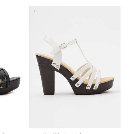
40
41
35
36
37
38
39
40
41