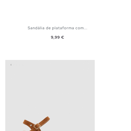
Sandália de plataforma com...
Preço
9,99 €
ADICIONAR NO TEU CESTO
36
37
38
39
40
41