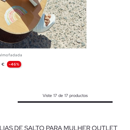
 almofadada
9 €
-46%
O TEU CESTO
39
40
41
Viste
17
de
17
productos
LIAS DE SALTO PARA MULHER OUTLET