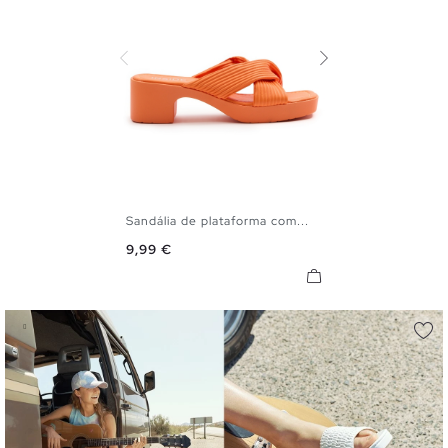
Sandália de plataforma com...
36
37
38
39
40
41
Preço
9,99 €