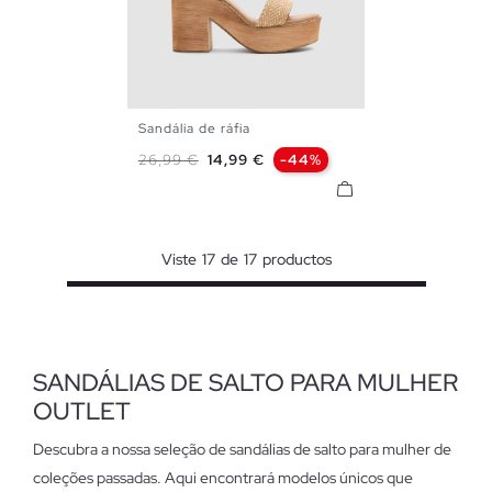
Sandália de ráfia
35
36
37
38
39
40
Preço normal
Preço
26,99 €
14,99 €
-44%
41
Viste
17
de
17
productos
SANDÁLIAS DE SALTO PARA MULHER
OUTLET
Descubra a nossa seleção de sandálias de salto para mulher de
coleções passadas. Aqui encontrará modelos únicos que