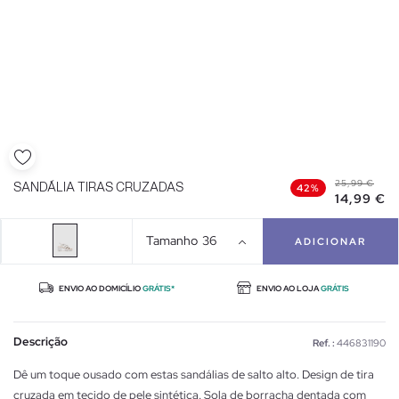
25,99 €
SANDÁLIA TIRAS CRUZADAS
42%
14,99 €
Tamanho
36
ADICIONAR
ENVIO AO DOMICÍLIO
GRÁTIS*
ENVIO AO LOJA
GRÁTIS
Descrição
Ref. :
446831190
Dê um toque ousado com estas sandálias de salto alto. Design de tira
cruzada em tecido de pele sintética. Sola de borracha dentada com