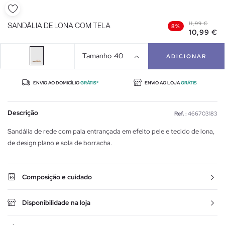
11,99 €
SANDÁLIA DE LONA COM TELA
8%
10,99 €
Tamanho
40
ADICIONAR
ENVIO AO DOMICÍLIO
GRÁTIS*
ENVIO AO LOJA
GRÁTIS
Descrição
Ref. :
466703183
Sandália de rede com pala entrançada em efeito pele e tecido de lona,
de design plano e sola de borracha.
Composição e cuidado
Disponibilidade na loja