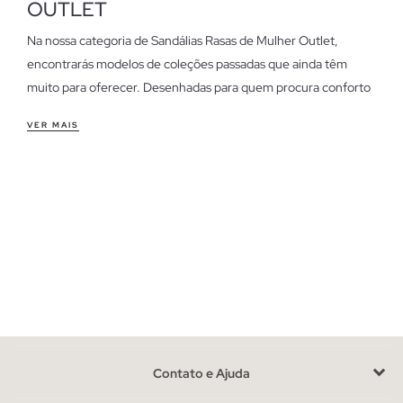
OUTLET
Na nossa categoria de Sandálias Rasas de Mulher Outlet,
encontrarás modelos de coleções passadas que ainda têm
muito para oferecer. Desenhadas para quem procura conforto
e estilo sem complicações, estas sandálias são perfeitas para
VER MAIS
qualquer ocasião.
Características das sandálias rasas de mulher outlet
As nossas sandálias rasas destacam-se pelo seu ajuste
confortável e versátil. Ideais para o dia a dia, combinam com
looks casuais e também podem ser uma opção descontraída
para o escritório. A variedade de designs permite-te escolher
entre estilos minimalistas ou detalhes mais elaborados,
conforme a tua preferência.
Aproveita as últimas unidades em sandálias rasas de
mulher
Contato e Ajuda
Dispomos de unidades limitadas, uma vez que são modelos de