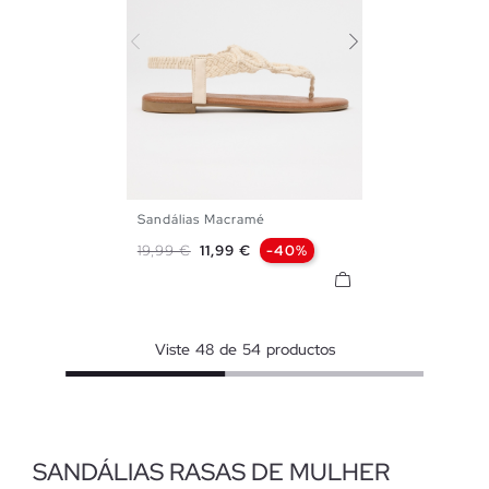
Sandálias Macramé
35
36
37
38
39
40
Preço normal
Preço
19,99 €
11,99 €
-40%
41
Viste
48
de
54
productos
SANDÁLIAS RASAS DE MULHER