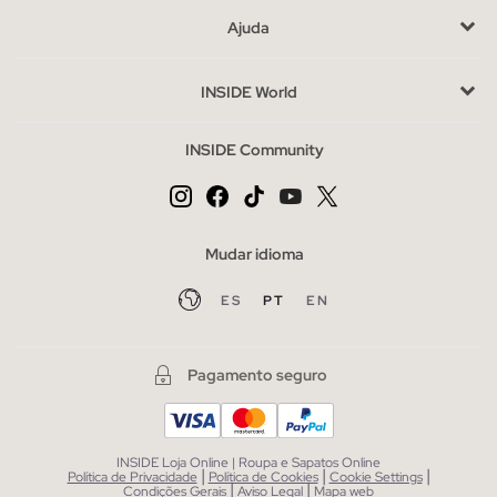
coleções anteriores. Ao escolher, considera o ajuste e o
Ajuda
material que melhor se adapta às tuas necessidades diárias. Se
estiveres indecisa entre vários estilos, opta por aqueles que
INSIDE World
complementem o teu guarda-roupa atual.
Compra sandálias rasas de mulher baratas sem abdicar do
INSIDE Community
estilo
O outlet oferece-te a oportunidade de adquirir sandálias a
preços especiais, sem sacrificar o estilo. Aproveita para
explorar outras categorias complementares como malas ou
Mudar idioma
acessórios, que podem completar o teu look de forma simples
ES
PT
EN
e económica.
Pagamento seguro
INSIDE Loja Online | Roupa e Sapatos Online
|
|
|
Política de Privacidade
Política de Cookies
Cookie Settings
|
|
Condições Gerais
Aviso Legal
Mapa web