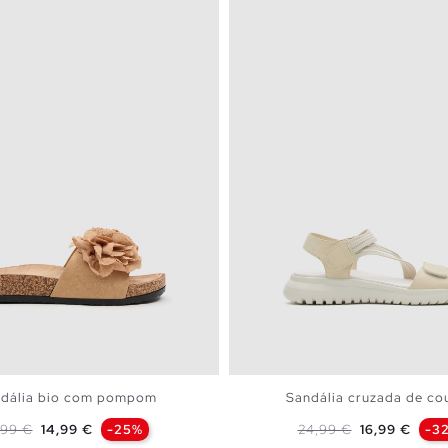
dália bio com pompom
Sandália cruzada de cou
eço normal
Preço
Preço normal
Preço
,99 €
14,99 €
-25%
24,99 €
16,99 €
-3