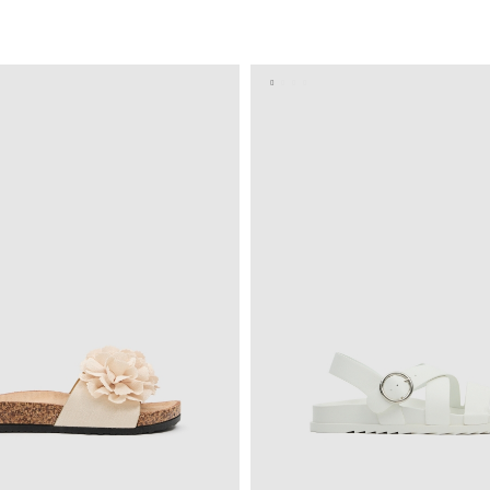
ADICIONAR NO TEU CESTO
ADICIONAR NO TEU C
37
38
39
40
36
37
38
39