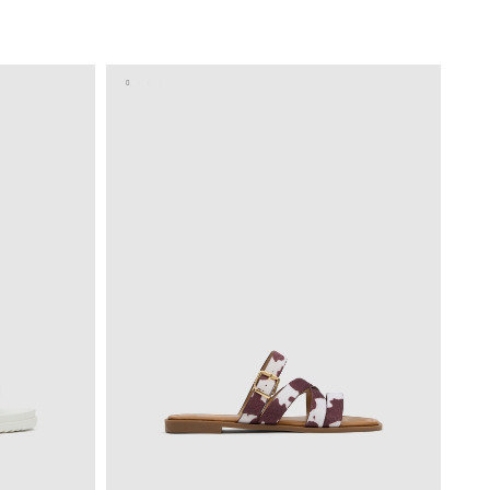
ESTO
ADICIONAR NO TEU CESTO
40
36
37
38
39
40