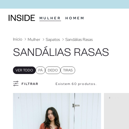
MULHER
HOMEM
Início
Mulher
Sapatos
Sandálias Rasas
SANDÁLIAS RASAS
VER TODO
PÁ
DEDO
TIRAS
FILTRAR
Existem 60 produtos.