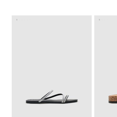
ADICIONAR NO TEU CESTO
36
37
38
39
40
36