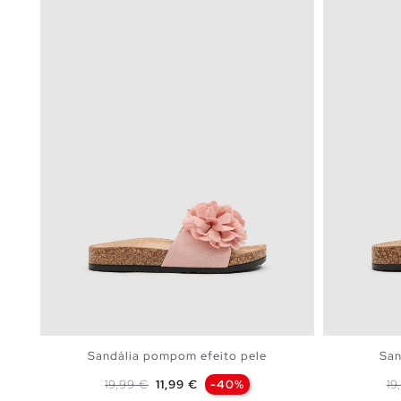
Sandália pompom efeito pele
San
Preço normal
Preço
Pr
19,99 €
11,99 €
-40%
19