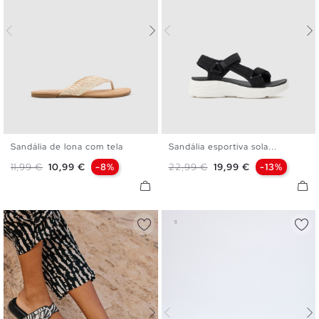
Sandália de lona com tela
Sandália esportiva sola...
35
36
37
38
39
40
36
37
38
39
40
41
Preço normal
Preço
Preço normal
Preço
11,99 €
10,99 €
-8%
22,99 €
19,99 €
-13%
41