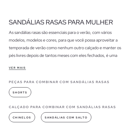
SANDÁLIAS RASAS PARA MULHER
As sandálias rasas são essenciais para o verão, com vários
modelos, modelos e cores, para que você possa aproveitar a
temporada de verão como nenhum outro calçado e manter os
pés livres depois de tantos meses com eles fechados, é uma
sensação indescritível e ao mesmo tempo agradável que
VER MAIS
somente as sandálias planas podem proporcionar.
PEÇAS PARA COMBINAR COM SANDÁLIAS RASAS
Características das sandálias rasas femininas
São frescas, leves, ousadas, simples e muito elegantes, sem
SHORTS
mencionar o conforto e as mil e uma possibilidades em que
você pode combiná-las. Portanto, não esqueça de ter em seu
CALÇADO PARA COMBINAR COM SANDÁLIAS RASAS
guarda-roupa uma variedade de sandálias apartamento que dá
CHINELOS
SANDÁLIAS COM SALTO
liberdade aos pés e vida às roupas de verão. Se procura
sandálias rasas baratas
, descubra-as na nossa secção de saldos.