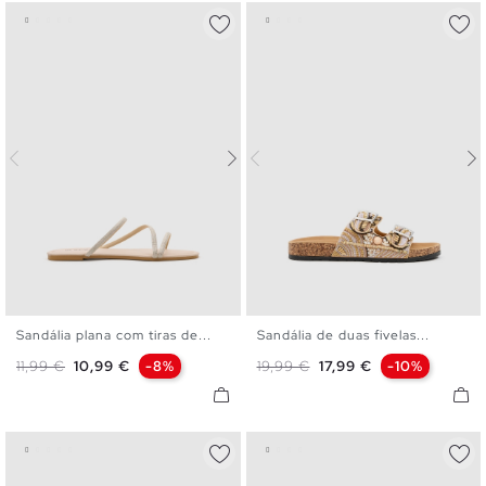
Sandália plana com tiras de...
Sandália de duas fivelas...
36
37
38
39
40
41
36
37
38
39
40
Preço normal
Preço
Preço normal
Preço
11,99 €
10,99 €
-8%
19,99 €
17,99 €
-10%