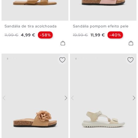
Sandália de tira acolchoada
Sandália pompom efeito pele
36
37
38
39
40
41
36
37
38
39
40
Preço normal
Preço
Preço normal
Preço
11,99 €
4,99 €
-58%
19,99 €
11,99 €
-40%