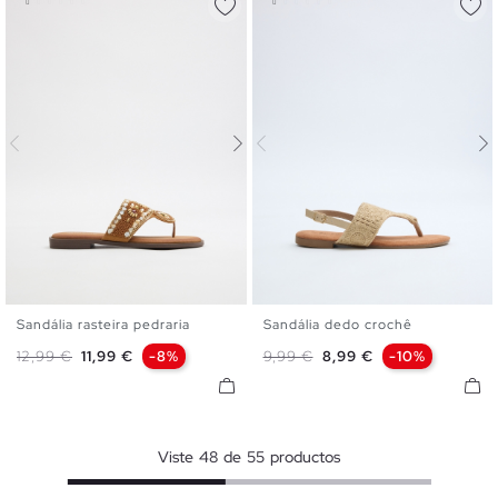
Sandália rasteira pedraria
Sandália dedo crochê
36
37
38
39
40
41
36
37
38
39
40
Preço normal
Preço
Preço normal
Preço
12,99 €
11,99 €
-8%
9,99 €
8,99 €
-10%
Viste
48
de
55
productos