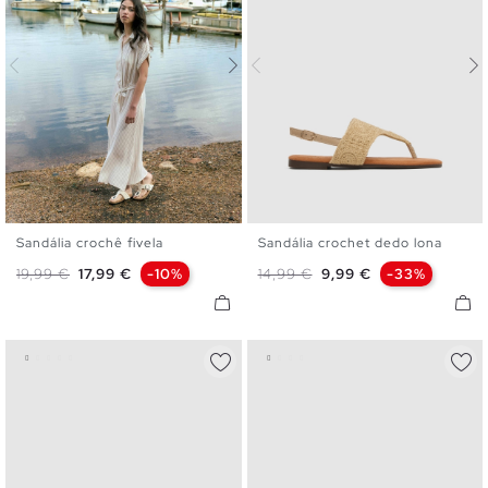
Sandália crochê fivela
Sandália crochet dedo lona
36
37
38
39
40
36
37
38
39
40
Preço normal
Preço
Preço normal
Preço
19,99 €
17,99 €
-10%
14,99 €
9,99 €
-33%