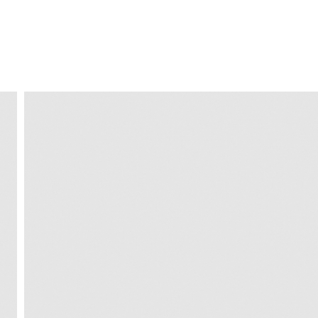
ENVIO GRÁTIS
ao domicílio a partir de 30 €