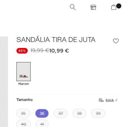
SANDÁLIA TIRA DE JUTA
19,99 €
10,99 €
45%
Marrom
Tamanho
GUIA
35
36
37
38
39
40
41