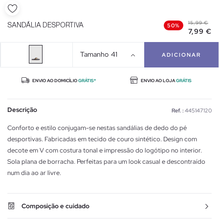
15,99 €
SANDÁLIA DESPORTIVA
50%
7,99 €
Tamanho
41
ADICIONAR
ENVIO AO DOMICÍLIO
GRÁTIS*
ENVIO AO LOJA
GRÁTIS
Descrição
Ref. :
445147120
Conforto e estilo conjugam-se nestas sandálias de dedo do pé
desportivas. Fabricadas em tecido de couro sintético. Design com
decote em V com costura tonal e impressão do logótipo no interior.
Sola plana de borracha. Perfeitas para um look casual e descontraído
num dia ao ar livre.
Composição e cuidado