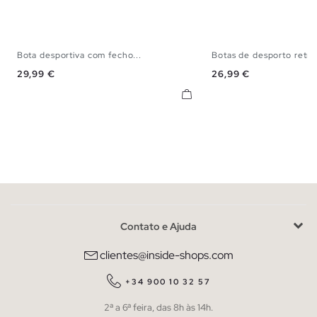
Bota desportiva com fecho...
Botas de desporto retro
39
40
41
42
43
44
45
39
40
41
42
Preço
Preço
29,99 €
26,99 €
Contato e Ajuda
clientes@inside-shops.com
+34 900 10 32 57
2ª a 6ª feira, das 8h às 14h.