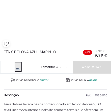
16,99 €
TÊNIS DE LONA AZUL-MARINHO
41%
9,99 €
Tamanho
45
ADICIONAR
ENVIO AO DOMICÍLIO
GRÁTIS*
ENVIO AO LOJA
GRÁTIS
Descrição
Ref. :
455354120
Tênis de lona lavada básica confeccionado em tecido de lona 100%
têxtil, incorpora interior e palmilha também têxteis que oferecem um