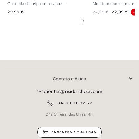
Camisola de felpa com capuz...
Moletom com capuz e e
S
M
L
XL
S
M
L
Preço
Preço normal
Preço
29,99 €
24,99 €
22,99 €
-8
Contato e Ajuda
clientes@inside-shops.com
+34 900 10 32 57
2ª a 6ª feira, das 8h às 14h.
ENCONTRA A TUA LOJA