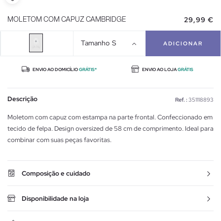
29,99 €
MOLETOM COM CAPUZ CAMBRIDGE
Tamanho
S
ADICIONAR
ENVIO AO DOMICÍLIO
GRÁTIS*
ENVIO AO LOJA
GRÁTIS
Descrição
Ref. :
351118893
Moletom com capuz com estampa na parte frontal. Confeccionado em
tecido de felpa. Design oversized de 58 cm de comprimento. Ideal para
combinar com suas peças favoritas.
Composição e cuidado
Disponibilidade na loja