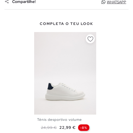
Compartilhe!
WHATSAPP
COMPLETA O TEU LOOK
Ténis desportivo volume
40
41
42
43
44
45
Preço normal
Preço
24,99 €
22,99 €
-8%