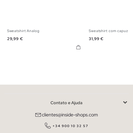
Sweatshirt Analog
Sweatshirt com capuz 
XS
S
M
L
XL
XXL
XS
S
M
Preço
Preço
29,99 €
31,99 €
Contato e Ajuda
clientes@inside-shops.com
+34 900 10 32 57