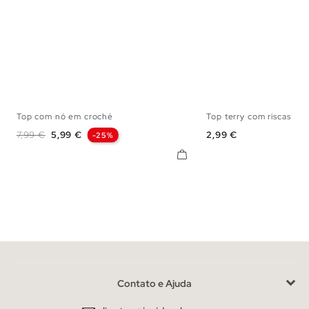
Top com nó em croché
Top terry com riscas
S
M
L
S
M
Preço normal
Preço
Preço
7,99 €
5,99 €
2,99 €
-25%
Contato e Ajuda