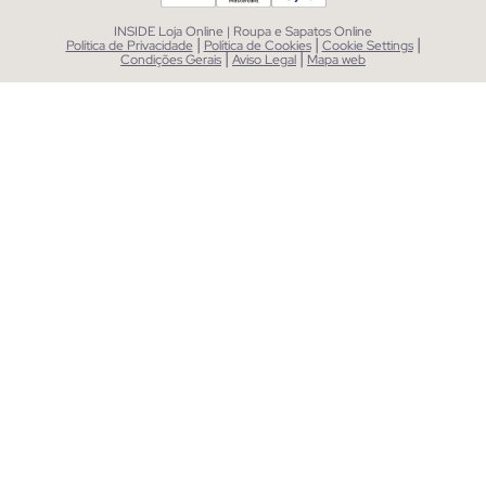
INSIDE Loja Online | Roupa e Sapatos Online
|
|
|
Política de Privacidade
Política de Cookies
Cookie Settings
|
|
Condições Gerais
Aviso Legal
Mapa web