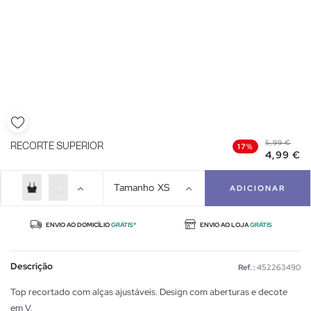
5,99 €
RECORTE SUPERIOR
17%
4,99 €
Tamanho
XS
ADICIONAR
ENVIO AO DOMICÍLIO
GRÁTIS*
ENVIO AO LOJA
GRÁTIS
Descrição
Ref. :
452263490
Top recortado com alças ajustáveis. Design com aberturas e decote
em V.