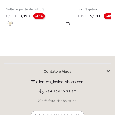
Soltar a ponta da cultura
T-shirt gatos
XS
S
M
L
XS
S
M
Preço normal
Preço
Preço normal
Preço
6,99 €
3,99 €
9,99 €
5,99 €
-43%
-40%
Areia
Contato e Ajuda
clientes@inside-shops.com
+34 900 10 32 57
2ª a 6ª feira, das 8h às 14h.