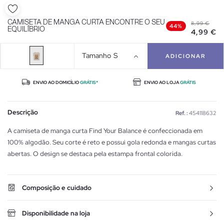
CAMISETA DE MANGA CURTA ENCONTRE O SEU
8,99 €
44%
EQUILÍBRIO
4,99 €
Tamanho
S
ADICIONAR
ENVIO AO DOMICÍLIO
GRÁTIS*
ENVIO AO LOJA
GRÁTIS
Descrição
Ref. :
454118632
A camiseta de manga curta Find Your Balance é confeccionada em
100% algodão. Seu corte é reto e possui gola redonda e mangas curtas
abertas. O design se destaca pela estampa frontal colorida.
Composição e cuidado
Disponibilidade na loja