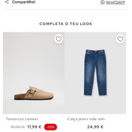
Compartilhe!
WHATSAPP
COMPLETA O TEU LOOK
Tamancos camelo
Calça jeans mãe slim
36
37
38
39
40
41
34
36
38
40
42
44
Preço normal
Preço
Preço
19,99 €
17,99 €
24,99 €
-10%