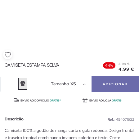
8,99 €
CAMISETA ESTAMPA SELVA
44%
4,99 €
Tamanho
XS
ADICIONAR
ENVIO AO DOMICÍLIO
GRÁTIS*
ENVIO AO LOJA
GRÁTIS
Descrição
Ref. :
454071632
Camiseta 100% algodão de manga curta e gola redonda. Design frontal
e traseiro tropical combinando imagem, colorido e texto. Corte