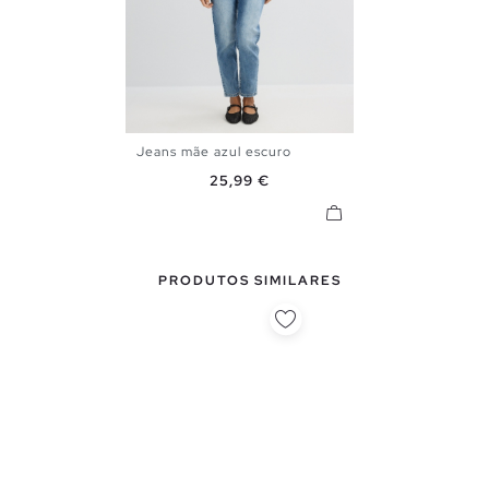
Jeans mãe azul escuro
34
36
38
40
42
44
Preço
25,99 €
PRODUTOS SIMILARES