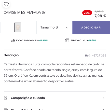
9,99 €
CAMISETA ESTAMPADA 67
20%
7,99 €
Tamanho
S
ADICIONAR
ENVIO AO DOMICÍLIO
GRÁTIS*
ENVIO AO LOJA
GRÁTIS
Descrição
Ref. :
467271359
Camiseta de manga curta com gola redonda e estampado de texto na
parte frontal. Confeccionada em tecido single jersey com largura de
55 cm. O gráfico XL em contraste e os detalhes de riscas nas mangas
conferem-lhe um acabamento desportivo e atual.
Composição e cuidado