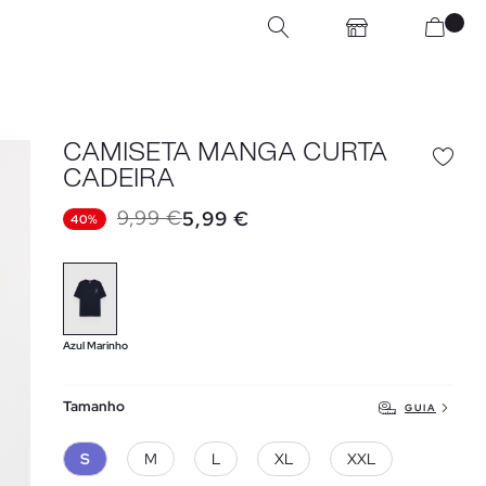
CAMISETA MANGA CURTA
CADEIRA
9,99 €
5,99 €
40%
Azul Marinho
Tamanho
GUIA
S
M
L
XL
XXL