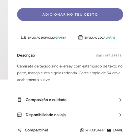
ADICIONAR NO TEU CESTO
ENVIO AO DOMICÍLIO
GRÁTIS*
ENVIO AO LOJA
GRÁTIS
Descrição
Ref. :
467135636
Camiseta de tecido single jersey com estampado de texto no
peito, manga curta e gola redonda. Corte amplo de 54 cm e
acabamento suave.
Composição e cuidado
Disponibilidade na loja
Compartilhe!
WHATSAPP
EMAIL