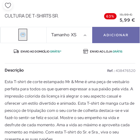
15,99 €
CULTURA DE T-SHIRTS SR.
63%
5,99 €
Tamanho
XS
ADICIONAR
ENVIO AO DOMICÍLIO
GRÁTIS*
ENVIO AO LOJA
GRÁTIS
Descrição
Ref. :
438476520
Esta T-shirt de corte estampado Mr & Mme é uma peça de vestuário
perfeita para todos os que querem expressar a sua paixão pela vida. A
impressão colorida da licença irá alegrar o seu aspecto casual e
oferecer um estilo divertido e animado. Esta T-shirt de manga curta de
pescoço de tripulação com o seu corte de colheita destaca-se e vai
fazê-lo sentir-se feliz e social. Mostre o seu empenho na vida e
desfrute de cada momento. Ama a vida ao máximo e aproveita cada
momento ao máximo. Com esta T-shirt do Sr. e Sra., viva o seu
presente e as suas paixões.