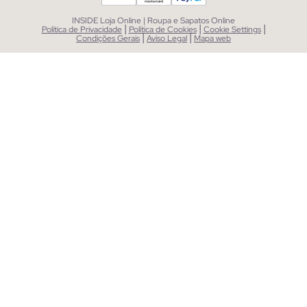
INSIDE Loja Online | Roupa e Sapatos Online
|
|
|
Política de Privacidade
Política de Cookies
Cookie Settings
|
|
Condições Gerais
Aviso Legal
Mapa web