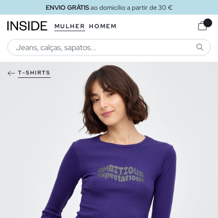
ENVIO GRÁTIS
ao domicílio a partir de 30 €
MULHER
HOMEM
PESQU
T-SHIRTS