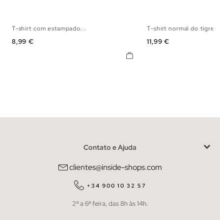
T-shirt com estampado...
T-shirt normal do tigre
S
M
L
XL
XS
S
M
Preço
Preço
8,99 €
11,99 €
Contato e Ajuda
clientes@inside-shops.com
+34 900 10 32 57
2ª a 6ª feira, das 8h às 14h.