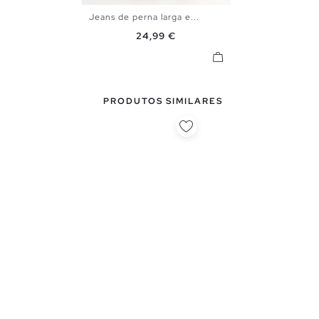
Jeans de perna larga e...
34
36
38
40
Preço
24,99 €
PRODUTOS SIMILARES