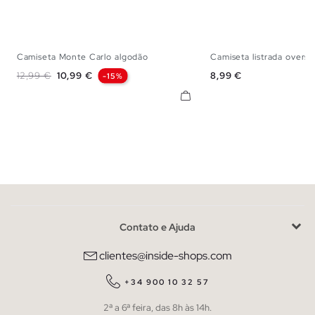
Camiseta Monte Carlo algodão
Camiseta listrada oversiz
S
M
L
S
M
L
Preço normal
Preço
Preço
12,99 €
10,99 €
8,99 €
-15%
Contato e Ajuda
clientes@inside-shops.com
+34 900 10 32 57
2ª a 6ª feira, das 8h às 14h.