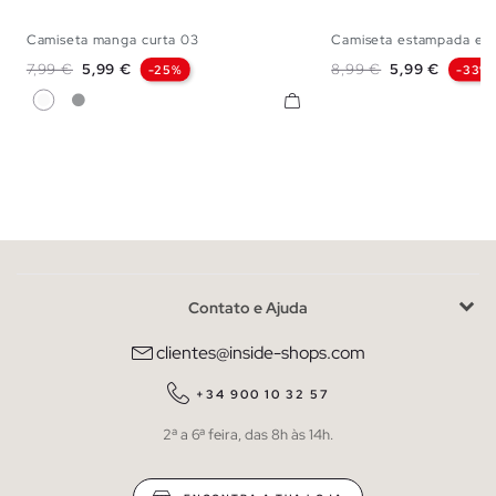
Camiseta manga curta 03
Camiseta estampada esp
XS
S
M
L
XL
XXL
XS
S
M
L
Preço normal
Preço
Preço normal
Preço
7,99 €
5,99 €
8,99 €
5,99 €
-25%
-33%
Branco
Melange Meio
Contato e Ajuda
clientes@inside-shops.com
+34 900 10 32 57
2ª a 6ª feira, das 8h às 14h.