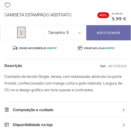
9,99 €
CAMISETA ESTAMPADO ABSTRATO
40%
5,99 €
Tamanho
S
ADICIONAR
ENVIO AO DOMICÍLIO
GRÁTIS*
ENVIO AO LOJA
GRÁTIS
Descrição
Ref. :
467205359
Camiseta de tecido Single Jersey com estampado abstrato na parte
frontal, confeccionada com manga curta e gola redonda. Largura de
55 cm e design gráfico em tons suaves e contrastes.
Composição e cuidado
Disponibilidade na loja