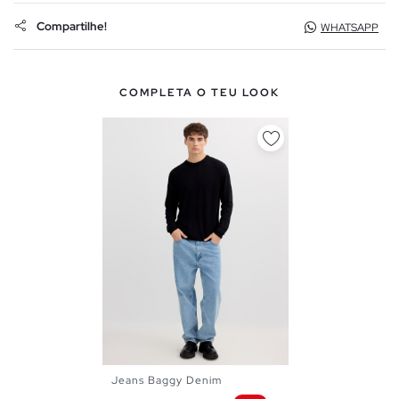
Compartilhe!
WHATSAPP
COMPLETA O TEU LOOK
Jeans Baggy Denim
38
40
42
44
46