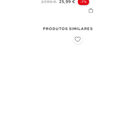
Preço normal
Preço
27,99 €
25,99 €
-7%
PRODUTOS SIMILARES