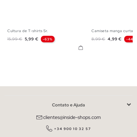
Cultura de T-shirts Sr.
Camiseta manga curta...
XS
S
M
L
XS
S
M
Preço normal
Preço
Preço normal
Preço
15,99 €
5,99 €
8,99 €
4,99 €
-63%
-44%
Contato e Ajuda
clientes@inside-shops.com
+34 900 10 32 57