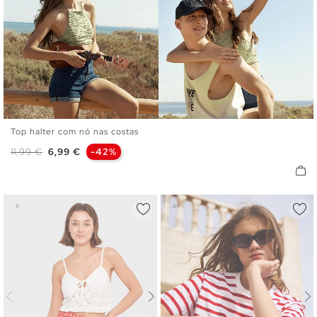
Top halter com nó nas costas
S
M
L
Preço normal
Preço
11,99 €
6,99 €
-42%