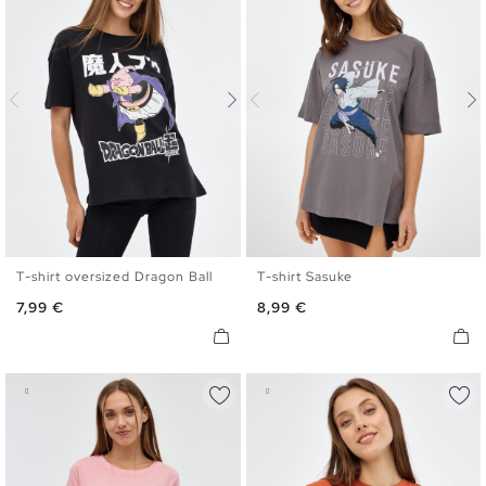
T-shirt oversized Dragon Ball
T-shirt Sasuke
XS
S
M
L
XL
XS
S
M
L
XL
Preço
Preço
7,99 €
8,99 €