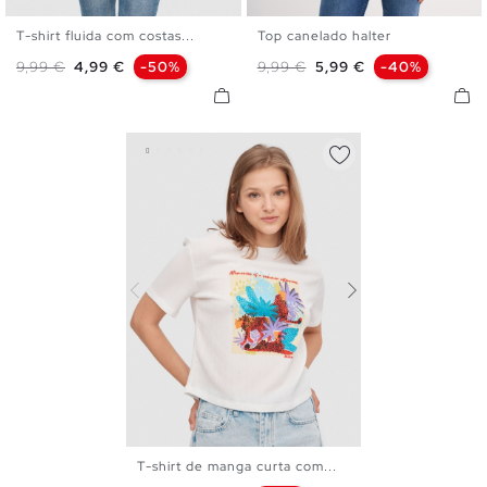
T-shirt fluida com costas...
Top canelado halter
S
M
L
XL
XS
S
M
L
Preço normal
Preço
Preço normal
Preço
9,99 €
4,99 €
-50%
9,99 €
5,99 €
-40%
T-shirt de manga curta com...
XS
S
M
L