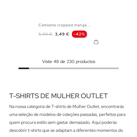
Camiseta cropped manga...
XS
S
M
L
Preço normal
Preço
5,99 €
3,49 €
-42%
Viste
48
de
230
productos
T-SHIRTS DE MULHER OUTLET
Na nossa categoria de T-shirts de Mulher Outlet, encontrarás
uma seleção de modelos de coleções passadas, perfeitos para
quem procura estilo sem gastar demasiado. Aqui poderás
descobrir t-shirts que se adaptam a diferentes momentos do