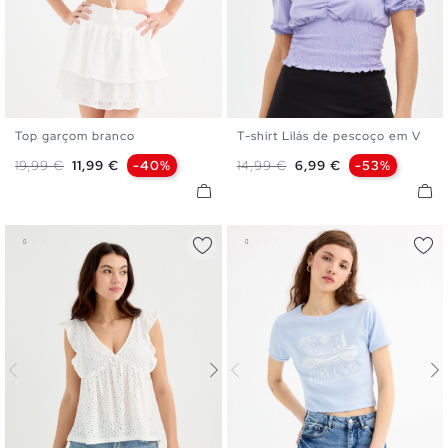
Top garçom branco
T-shirt Lilás de pescoço em V
S
M
L
XS
S
M
L
Preço normal
Preço
Preço normal
Preço
19,99 €
11,99 €
-40%
14,99 €
6,99 €
-53%