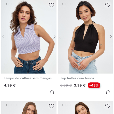
Tampo de cultura sem mangas
Top halter com fenda
XS
S
M
L
XS
S
M
L
Preço
Preço normal
Preço
4,99 €
6,99 €
3,99 €
-43%