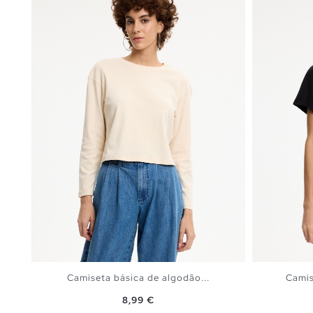
Camiseta básica de algodão...
Camis
Preço
8,99 €