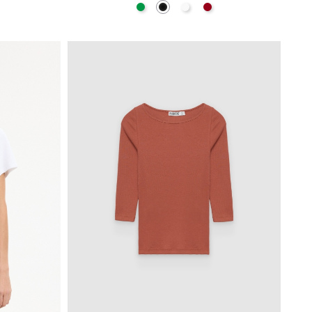
hite
Verde
Preto
Branco
Carmim
ESTO
ADICIONAR NO TEU CESTO
S
M
L
XL