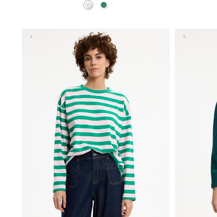
Crua
Esmeralda
ADICIONAR NO TEU CESTO
S
M
L
XL