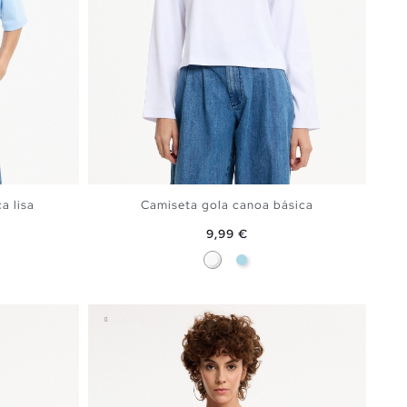
a lisa
Camiseta gola canoa básica
Preço
9,99 €
im
Branco
Azul Claro
ESTO
ADICIONAR NO TEU CESTO
S
M
L
XL