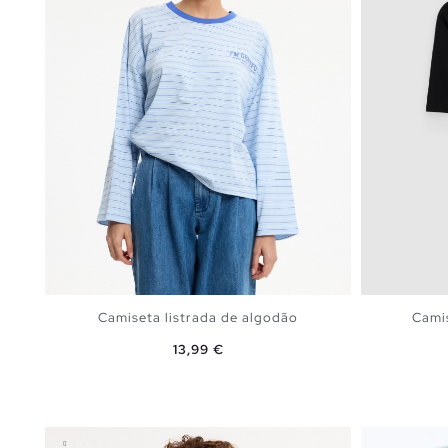
Camiseta listrada de algodão
Camis
Preço
13,99 €
ADICIONAR NO TEU CESTO
S
M
L
XL