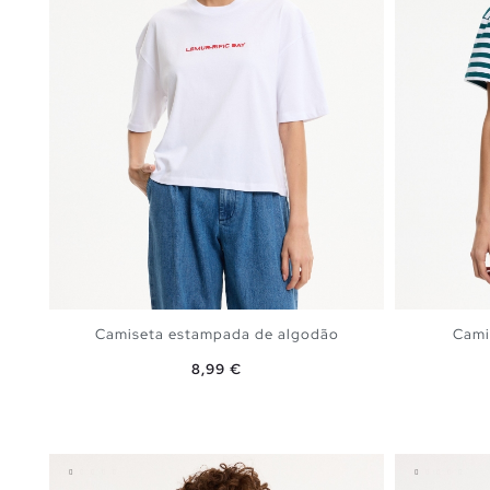
Camiseta estampada de algodão
Camis
Preço
8,99 €
ADICIONAR NO TEU CESTO
S
M
L
XL