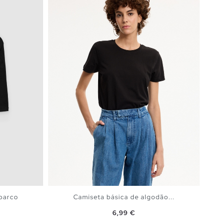
 barco
Camiseta básica de algodão...
Preço
6,99 €