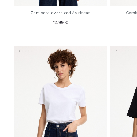
Camiseta oversized às riscas
Camis
Preço
12,99 €
ADICIONAR NO TEU CESTO
S
M
L
XL