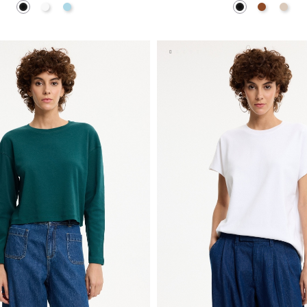
Preto
Branco
Azul Claro
Preto
Marrom
Off W
ADICIONAR NO TEU CESTO
ADICIONAR NO TEU C
S
M
L
S
M
L
XL