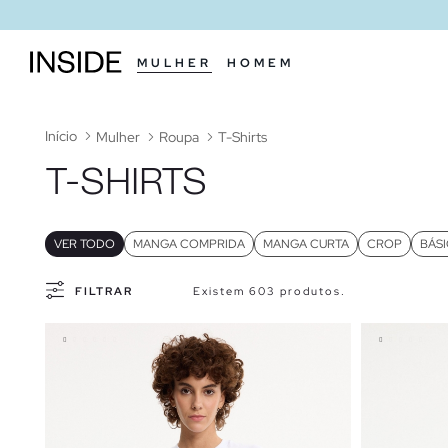
MULHER
HOMEM
Início
Mulher
Roupa
T-Shirts
T-SHIRTS
VER TODO
MANGA COMPRIDA
MANGA CURTA
CROP
BÁS
FILTRAR
Existem 603 produtos.