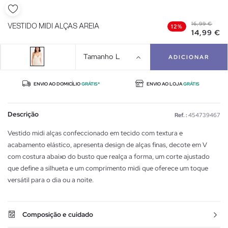
16,99 €
VESTIDO MIDI ALÇAS AREIA
12%
14,99 €
Tamanho
L
ADICIONAR
ENVIO AO DOMICÍLIO
GRÁTIS*
ENVIO AO LOJA
GRÁTIS
Descrição
Ref. :
454739467
Vestido midi alças confeccionado em tecido com textura e
acabamento elástico, apresenta design de alças finas, decote em V
com costura abaixo do busto que realça a forma, um corte ajustado
que define a silhueta e um comprimento midi que oferece um toque
versátil para o dia ou a noite.
Composição e cuidado