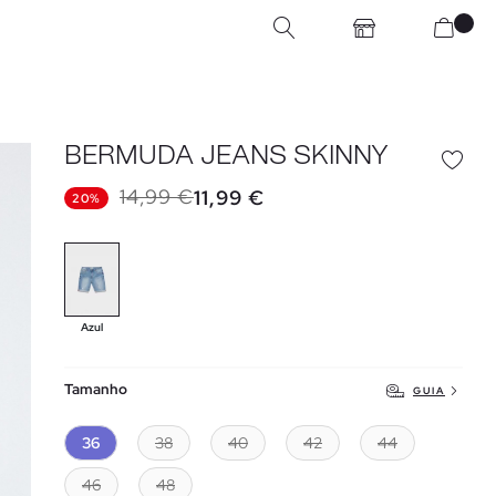
BERMUDA JEANS SKINNY
14,99 €
11,99 €
20%
Azul
Tamanho
GUIA
36
38
40
42
44
46
48