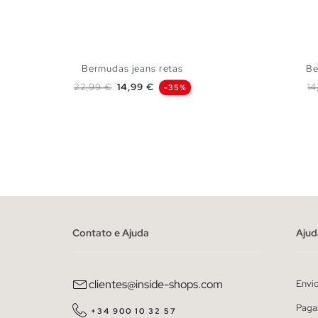
Bermudas jeans retas
Be
Preço normal
Preço
Pr
22,99 €
14,99 €
14
-35%
ADICIONAR NO TEU CESTO
36
38
40
42
44
46
36
38
Contato e Ajuda
Ajud
clientes@inside-shops.com
Envi
Paga
+34 900 10 32 57