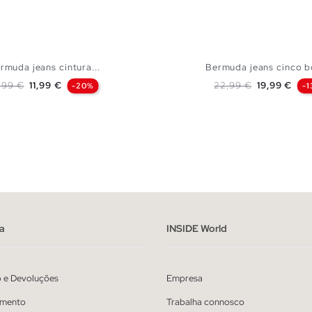
rmuda jeans cintura...
Bermuda jeans cinco b
eço normal
Preço
Preço normal
Preço
,99 €
11,99 €
22,99 €
19,99 €
-20%
-
ADICIONAR NO TEU CESTO
ADICIONAR NO TEU 
40
42
44
46
48
36
38
40
42
a
INSIDE World
o e Devoluções
Empresa
mento
Trabalha connosco