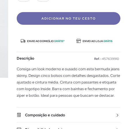
ADICIONAR NO TEU CESTO
ENVIO AO DOMICÍLIO
GRÁTIS*
ENVIO AO LOJA
GRÁTIS
Descrição
Ref. :
457639910
Consiga um look moderno e ousado com esta bermuda jeans
skinny. Design cinco bolsos com detalhes desgastados. Corte
ajustado e cintura média. Cintura com passantes e etiqueta
com logotipo Inside. Barra com bainhas e fechamento por
zíper e botão. Ideal para pessoas que buscam se destacar.
Composição e cuidado