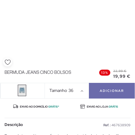
22,99 €
BERMUDA JEANS CINCO BOLSOS
13%
19,99 €
Tamanho
36
ADICIONAR
ENVIO AO DOMICÍLIO
GRÁTIS*
ENVIO AO LOJA
GRÁTIS
Descrição
Ref. :
467638909