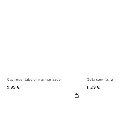
Cachecol tubular marmorizado
Gola com forro
U
U
Preço
Preço
9,99 €
11,99 €