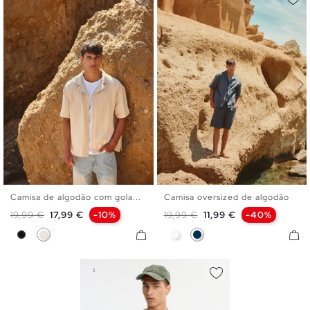
Camisa de algodão com gola...
Camisa oversized de algodão
S
M
L
XL
S
M
L
XL
Preço normal
Preço
Preço normal
Preço
19,99 €
17,99 €
-10%
19,99 €
11,99 €
-40%
Preto
Crua
Branco
Azul Marinho