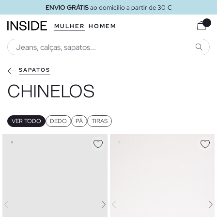
ENVIO GRÁTIS
ao loja
MULHER
HOMEM
PESQU
SAPATOS
CHINELOS
VER TODO
DEDO
PÁ
TIRAS