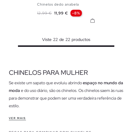
Chinelos dedo anabela
35/36
37/38
39/40
Preço normal
Preço
12,99 €
11,99 €
-8%
Viste
22
de
22
productos
CHINELOS PARA MULHER
Se existe um sapato que evoluiu abrindo
espaço no mundo da
moda
e do uso diário, são os chinelos. Os chinelos saem às ruas
para demonstrar que podem ser uma verdadeira referência de
estilo.
Características de nossos chinelos para mulheres
VER MAIS
Confortáveis, com um ar informal e com designs muito