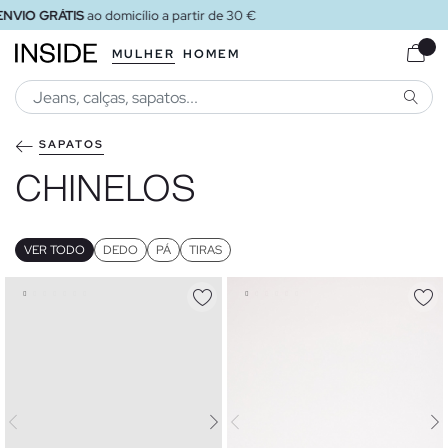
ENVIO GRÁTIS
ao loja
MULHER
HOMEM
PESQU
SAPATOS
CHINELOS
VER TODO
DEDO
PÁ
TIRAS