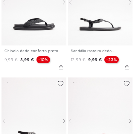
Chinelo dedo conforto preto
Sandália rasteira dedo...
36
37
38
39
40
36
37
38
39
40
Preço normal
Preço
Preço normal
Preço
9,99 €
8,99 €
-10%
12,99 €
9,99 €
-23%