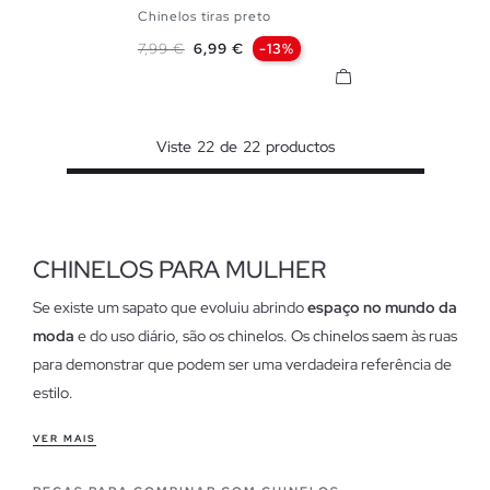
Chinelos tiras preto
37
38
39
Preço normal
Preço
7,99 €
6,99 €
-13%
Viste
22
de
22
productos
CHINELOS PARA MULHER
Se existe um sapato que evoluiu abrindo
espaço no mundo da
moda
e do uso diário, são os chinelos. Os chinelos saem às ruas
para demonstrar que podem ser uma verdadeira referência de
estilo.
Características de nossos chinelos para mulheres
VER MAIS
Confortáveis, com um ar informal e com designs muito