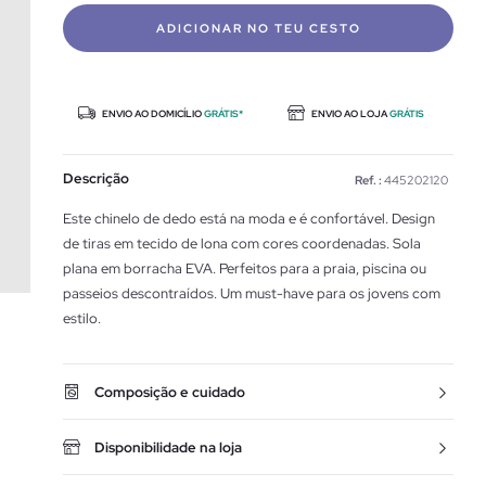
ADICIONAR NO TEU CESTO
ENVIO AO DOMICÍLIO
GRÁTIS*
ENVIO AO LOJA
GRÁTIS
Descrição
Ref. :
445202120
Este chinelo de dedo está na moda e é confortável. Design
de tiras em tecido de lona com cores coordenadas. Sola
plana em borracha EVA. Perfeitos para a praia, piscina ou
passeios descontraídos. Um must-have para os jovens com
estilo.
Composição e cuidado
Disponibilidade na loja