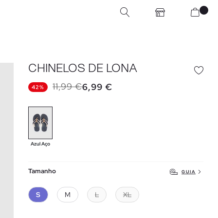
CHINELOS DE LONA
11,99 €
6,99 €
42%
Azul Aço
Tamanho
GUIA
S
M
L
XL