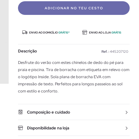
ADICIONAR NO TEU CESTO
ENVIO AO DOMICÍLIO
GRÁTIS*
ENVIO AO LOJA
GRÁTIS
Descrição
Ref. :
445207120
Desfrute do verão com estes chinelos de dedo do pé para
praia e piscina. Tira de borracha com etiqueta em relevo com
o logótipo Inside. Sola plana de borracha EVA com
impressão de texto. Perfeitos para longos passeios ao sol
com estilo e conforto.
Composição e cuidado
Disponibilidade na loja