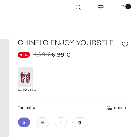
CHINELO ENJOY YOURSELF
11,99 €
6,99 €
42%
Azul Marinho
Tamanho
GUIA
S
M
L
XL