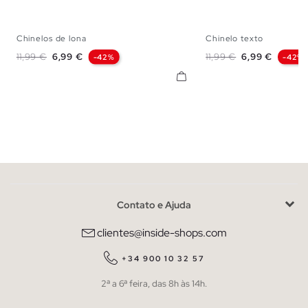
Chinelos de lona
Chinelo texto
S
M
L
XL
S
M
L
Preço normal
Preço
Preço normal
Preço
11,99 €
6,99 €
11,99 €
6,99 €
-42%
-42%
Contato e Ajuda
clientes@inside-shops.com
+34 900 10 32 57
2ª a 6ª feira, das 8h às 14h.