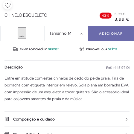
6,99 €
CHINELO ESQUELETO
43%
3,99 €
Tamanho
M
ADICIONAR
ENVIO AO DOMICÍLIO
GRÁTIS*
ENVIO AO LOJA
GRÁTIS
Descrição
Ref. :
445197101
Entre em atitude com estes chinelos de dedo do pé de praia. Tira de
borracha com etiqueta interior em relevo. Sola plana em borracha EVA
com impressão de um esqueleto a tocar guitarra. São o acessório ideal
para os jovens amantes da praia e da música.
Composição e cuidado