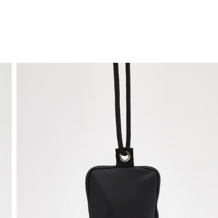
ENVIO GRÁTIS
ao domicílio a partir de 30 €