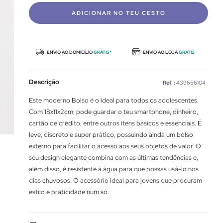
ADICIONAR NO TEU CESTO
ENVIO AO DOMICÍLIO
GRÁTIS*
ENVIO AO LOJA
GRÁTIS
Descrição
Ref. :
439656104
Este moderno Bolso é o ideal para todos os adolescentes.
Com 18x11x2cm, pode guardar o teu smartphone, dinheiro,
cartão de crédito, entre outros itens básicos e essenciais. É
leve, discreto e super prático, possuindo ainda um bolso
externo para facilitar o acesso aos seus objetos de valor. O
seu design elegante combina com as últimas tendências e,
além disso, é resistente à água para que possas usá-lo nos
dias chuvosos. O acessório ideal para jovens que procuram
estilo e praticidade num só.