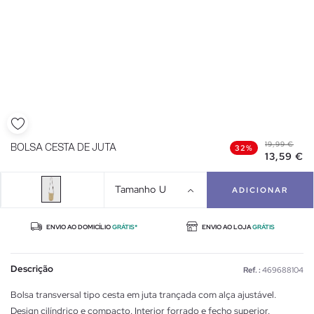
19,99 €
BOLSA CESTA DE JUTA
32%
13,59 €
Tamanho
U
ADICIONAR
ENVIO AO DOMICÍLIO
GRÁTIS*
ENVIO AO LOJA
GRÁTIS
Descrição
Ref. :
469688104
Bolsa transversal tipo cesta em juta trançada com alça ajustável.
Design cilíndrico e compacto. Interior forrado e fecho superior.