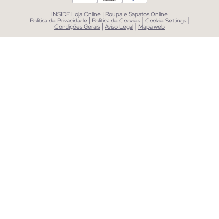
INSIDE Loja Online | Roupa e Sapatos Online
|
|
|
Política de Privacidade
Política de Cookies
Cookie Settings
|
|
Condições Gerais
Aviso Legal
Mapa web