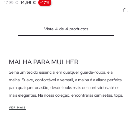
Preço normal
Preço
17,99 €
14,99 €
-17%
Viste
4
de
4
productos
MALHA PARA MULHER
Se há um tecido essencial em qualquer guarda-roupa, é a
malha. Suave, confortável e versátil, a malha é a aliada perfeita
para qualquer ocasião, desde looks mais descontraídos até os
mais elegantes. Na nossa coleção, encontrarás camisetas, tops,
camisolas e vestidos de malha desenhados para se adaptarem
VER MAIS
ao teu estilo e oferecerem o máximo conforto.
Características das nossas peças de malha para mulher
Se procuras peças que sigam as tendências da temporada sem