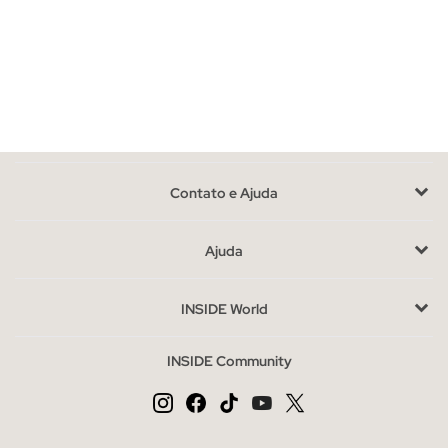
abrir mão do conforto, a nossa seleção de malha é para ti.
Descobre desde tops leves e camisetas de manga comprida
até camisolas grossas e vestidos de malha ajustados que
realçam a silhueta.
A malha é o material perfeito para brincar com diferentes
estilos e texturas. Opta por camisetas de malha fina para looks
informais ou vestidos justos para ocasiões mais especiais. Além
Contato e Ajuda
disso, as camisolas oversized continuam em alta, ideais para
combinar com jeans ou saias e criar um look descontraído e
Ajuda
estiloso.
Se gostas de moda com personalidade, aposta em detalhes
como golas altas, folhos, mangas bufantes ou aberturas
INSIDE World
estratégicas. A malha nunca sai de moda e é reinventada a
cada temporada.
INSIDE Community
As peças de malha que não podem faltar no teu guarda-
roupa
As peças básicas são essenciais para criar looks versáteis e sem