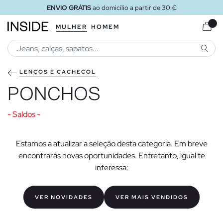
ENVIO GRÁTIS
ao domicílio a partir de 30 €
MULHER
HOMEM
PESQU
LENÇOS E CACHECOL
PONCHOS
- Saldos -
Estamos a atualizar a seleção desta categoria. Em breve
encontrarás novas oportunidades. Entretanto, igual te
interessa:
VER NOVIDADES
VER MAIS VENDIDOS