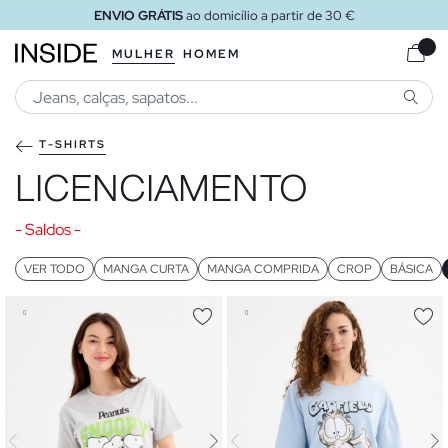
TIS
ao domicílio a partir de 30 €
E
MULHER
HOMEM
PESQU
T-SHIRTS
LICENCIAMENTO
- Saldos -
VER TODO
MANGA CURTA
MANGA COMPRIDA
CROP
BÁSICA