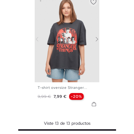
T-shirt oversize Stranger...
XS
S
M
L
XL
Preço normal
Preço
9,99 €
7,99 €
-20%
Viste
13
de
13
productos