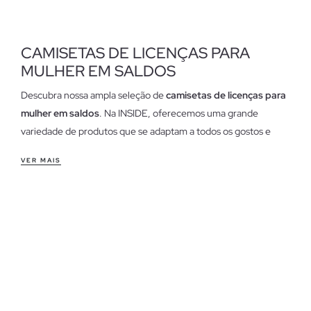
CAMISETAS DE LICENÇAS PARA
MULHER EM SALDOS
Descubra nossa ampla seleção de
camisetas de licenças para
mulher em saldos
. Na INSIDE, oferecemos uma grande
variedade de produtos que se adaptam a todos os gostos e
estilos. Desde designs clássicos até os mais modernos, nossas
VER MAIS
camisetas de licenças são perfeitas para qualquer ocasião.
Aproveite nossas ofertas e renove seu guarda-roupa com as
últimas tendências em moda jovem.
Características das nossas camisetas de licenças para
mulher em saldos
Nossas
camisetas de licenças para mulher em saldos
são
fabricadas com materiais de alta qualidade, como algodão 100%
e misturas de tecidos que garantem conforto e durabilidade. A