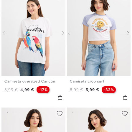
Camiseta oversized Cancún
Camiseta crop surf
XS
S
M
L
XL
XS
S
M
L
XL
Preço normal
Preço
Preço normal
Preço
5,99 €
4,99 €
-17%
8,99 €
5,99 €
-33%