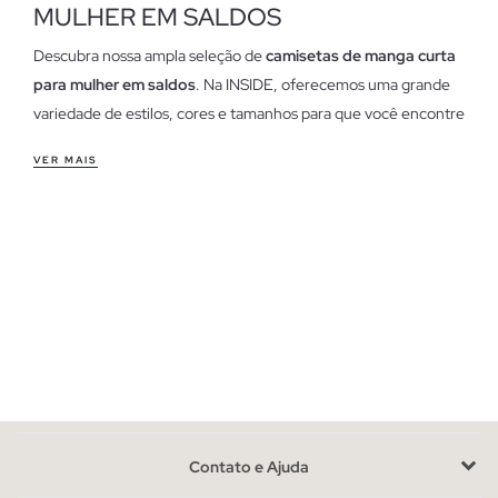
MULHER EM SALDOS
Descubra nossa ampla seleção de
camisetas de manga curta
para mulher em saldos
. Na INSIDE, oferecemos uma grande
variedade de estilos, cores e tamanhos para que você encontre
a camiseta perfeita que se adapte ao seu estilo. Aproveite
VER MAIS
nossas ofertas exclusivas e renove seu guarda-roupa com as
últimas tendências em moda jovem. Encontre camisetas
básicas, estampadas, com designs únicos e muito mais.
Características das nossas camisetas de manga curta para
mulher em saldos
Nossas
camisetas de manga curta para mulher em saldos
são confeccionadas com materiais de alta qualidade, como
algodão macio e tecidos respiráveis, que garantem conforto e
durabilidade. Prestamos especial atenção aos detalhes de
costura e acabamentos, assegurando que cada peça tenha um
Contato e Ajuda
ajuste perfeito. Dispomos de uma ampla gama de padrões e