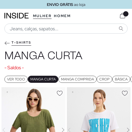
ENVIO GRÁTIS
ao loja
MULHER
HOMEM
PESQU
T-SHIRTS
MANGA CURTA
- Saldos -
VER TODO
MANGA CURTA
MANGA COMPRIDA
CROP
BÁSICA