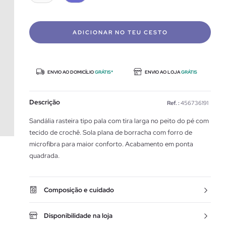
ADICIONAR NO TEU CESTO
ENVIO AO DOMICÍLIO
GRÁTIS*
ENVIO AO LOJA
GRÁTIS
Descrição
Ref. :
456736191
Sandália rasteira tipo pala com tira larga no peito do pé com
tecido de crochê. Sola plana de borracha com forro de
microfibra para maior conforto. Acabamento em ponta
quadrada.
Composição e cuidado
Disponibilidade na loja