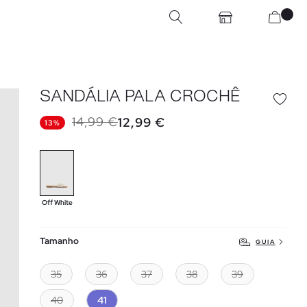
SANDÁLIA PALA CROCHÊ
14,99 €
12,99 €
13%
Off White
Tamanho
GUIA
35
36
37
38
39
40
41