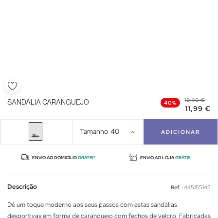
19,99 €
SANDÁLIA CARANGUEJO
40%
11,99 €
Tamanho
40
ADICIONAR
ENVIO AO DOMICÍLIO
GRÁTIS*
ENVIO AO LOJA
GRÁTIS
Descrição
Ref. :
445155145
Dê um toque moderno aos seus passos com estas sandálias
desportivas em forma de caranguejo com fechos de velcro. Fabricadas