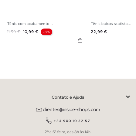
Ténis com acabamento...
Tênis baixos skatista...
36
37
38
39
40
41
36
37
38
Preço normal
Preço
Preço
11,99 €
10,99 €
22,99 €
-8%
Contato e Ajuda
clientes@inside-shops.com
+34 900 10 32 57
2ª a 6ª feira, das 8h às 14h.